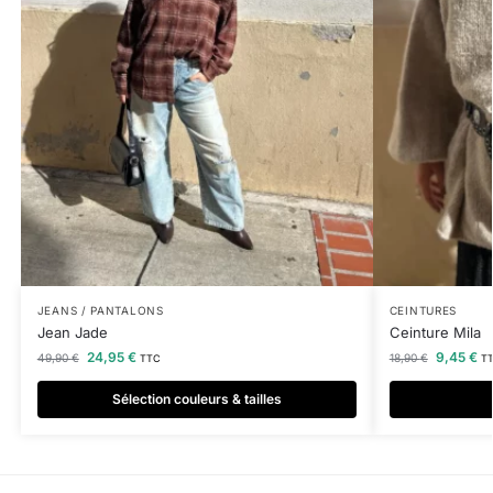
JEANS / PANTALONS
CEINTURES
Jean Jade
Ceinture Mila
24,95
€
9,45
€
49,90
€
18,90
€
TTC
T
Sélection couleurs & tailles