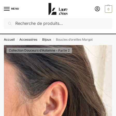
MENU
0
Recherche
Découvrez notre dernière collection : Saveurs d'été
✔️ Exceptionnel : -50% sur toutes les autres collections
Accueil
Accessoires
Bijoux
Boucles d’oreilles Margot
/
/
/
Collection Douceurs d'Automne - Partie 2