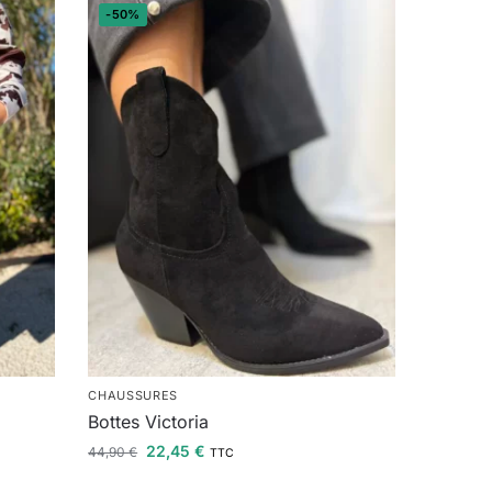
-50%
CHAUSSURES
Bottes Victoria
22,45
€
44,90
€
TTC