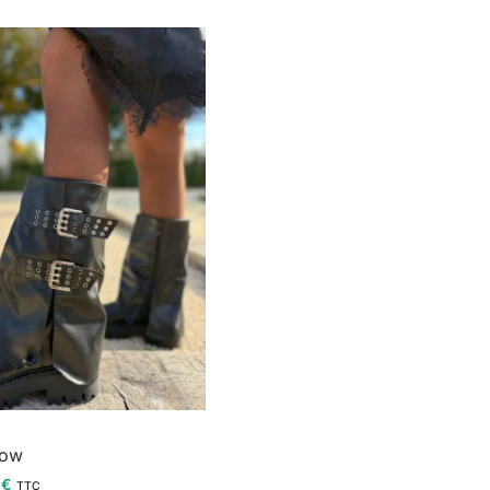
dow
5
€
TTC