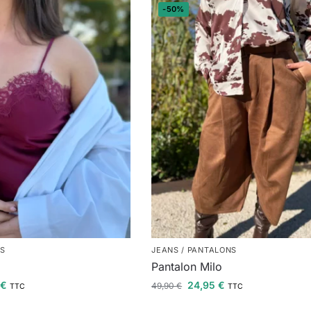
-50%
TS
JEANS / PANTALONS
Pantalon Milo
5
€
24,95
€
49,90
€
TTC
TTC