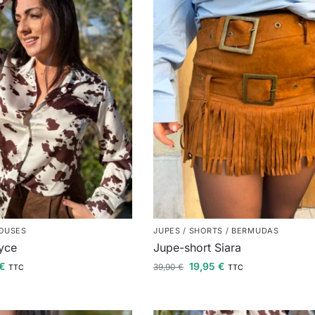
LOUSES
JUPES / SHORTS / BERMUDAS
yce
Jupe-short Siara
€
19,95
€
39,90
€
TTC
TTC