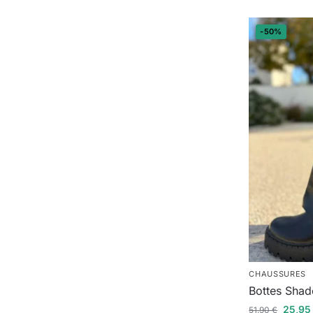
-50%
CHAUSSURES
Bottes Sha
25,9
51,90
€