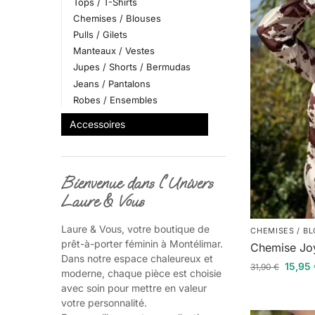
Tops / T-Shirts
Chemises / Blouses
Pulls / Gilets
Manteaux / Vestes
Jupes / Shorts / Bermudas
Jeans / Pantalons
Robes / Ensembles
Accessoires
Bienvenue dans l'Univers
Laure & Vous
Laure & Vous, votre boutique de
CHEMISES / B
prêt-à-porter féminin à Montélimar.
Chemise Jo
Dans notre espace chaleureux et
15,95
31,90
€
moderne, chaque pièce est choisie
avec soin pour mettre en valeur
votre personnalité.