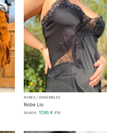
ROBES / ENSEMBLES
Robe Lio
17,95
€
35,90
€
TTC