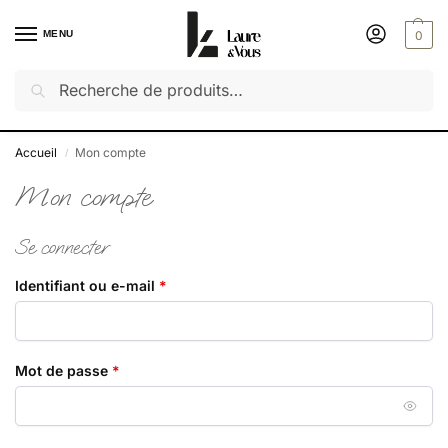
MENU
0
Recherche
Découvrez notre dernière collection : Saveurs d'été
✔️ Exceptionnel : -50% sur toutes les autres collections
Accueil
Mon compte
/
Mon compte
Se connecter
Identifiant ou e-mail
*
Mot de passe
*