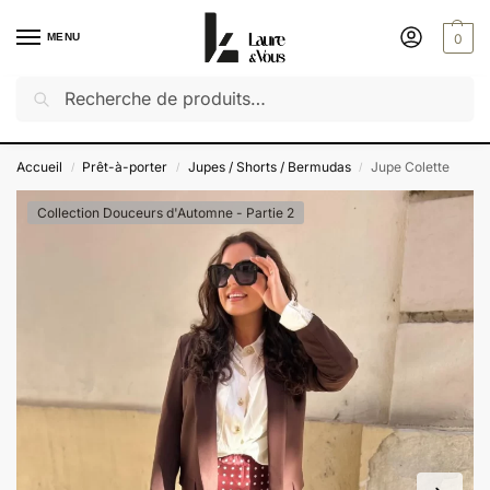
MENU
0
Recherche
Découvrez notre dernière collection : Saveurs d'été
✔️ Exceptionnel : -50% sur toutes les autres collections
Accueil
Prêt-à-porter
Jupes / Shorts / Bermudas
Jupe Colette
/
/
/
Collection Douceurs d'Automne - Partie 2