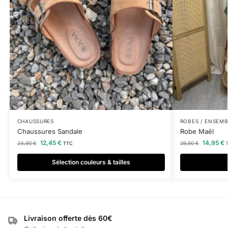
CHAUSSURES
ROBES / ENSEM
Chaussures Sandale
Robe Maël
12,45
€
14,95
€
24,90
€
29,90
€
TTC
Sélection couleurs & tailles
Livraison offerte dès 60€