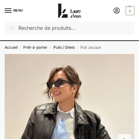
MENU
0
Recherche
Découvrez notre dernière collection : Saveurs d'été
✔️ Exceptionnel : -50% sur toutes les autres collections
Accueil
Prêt-à-porter
Pulls / Gilets
Pull Jacque
/
/
/