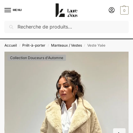
MENU
0
Recherche
Découvrez notre dernière collection : Saveurs d'été
✔️ Exceptionnel : -50% sur toutes les autres collections
Accueil
Prêt-à-porter
Manteaux / Vestes
Veste Ysée
/
/
/
Collection Douceurs d'Automne