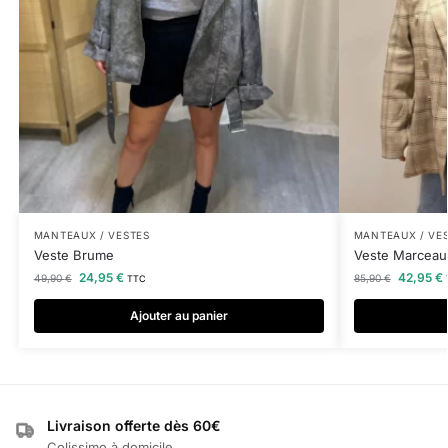
MANTEAUX / VESTES
MANTEAUX / VE
Veste Brume
Veste Marceau
24,95
€
42,95
€
49,90
€
85,90
€
TTC
Ajouter au panier
Livraison offerte dès 60€
Colissimo à domicile